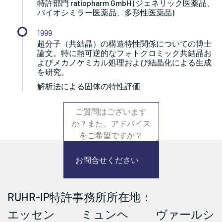
特許部門 ratiopharm GmbH (ジェネリック医薬品、
バイオシミラー医薬品、多形性医薬品)
1999
超分子（共結晶）の構造特性関係についての博士
論文。特に熱可逆的なフォトクロミック共結晶お
よびメカノケミカル処理および結晶化による生成
を研究。
解析法による固体の特性評価
お問合せください
RUHR-IP特許事務所所在地：
エッセン
ミュンヘ
ヴァールシ