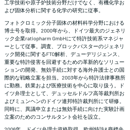
工学技術や原子炉技術分野だけでなく、有機化学お
よび固体分析に関する化学の研究に従事。
フォトクロミック分子固体の材料科学分野における
博士号を取得。2000年から、ドイツ最大のジェネリ
ック企業ratiopharm GmbHにて特許技術系マネジャ
ーとして従事。調査、ブロックバスターのジェネリ
ック開発に関するFTO解析、デューデリジェンス、
重要な特許侵害を回避するための革新的なソリュー
ションの開発、無効手続に対する海外弁護士との国
際的な戦略立案を担当。2003年から特許法律事務所
に勤務。鉄業および医療技術を中心に取り扱う。ド
イツ弁理士として、デュッセルドルフ高等裁判所お
よびミュンヘンのドイツ連邦特許裁判所にて研修。
同時に、異議申立または無効手続に向けた実験計画
立案のためのコンサルタント会社を設立。
2006年、ドイツ弁理士資格取得、欧州特許&商標弁