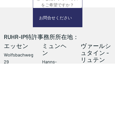
お問合せください
RUHR-IP特許事務所所在地：
エッセン
ミュンヘ
ヴァールシ
ン
ュタイン -
Wolfsbachweg
リュテン
29
Hanns-
45133 Essen
Schwindt-Str.
Hauptstraße
Germany
11
14
81829 Munich
59581
Germany
Warstein-
Rüthen
Germany